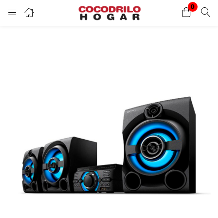
0
Inicio de sesión
Introduzca su nombre de usuario y contraseña para iniciar sesión.
Acuérdate de mí
Contraseña perdida?