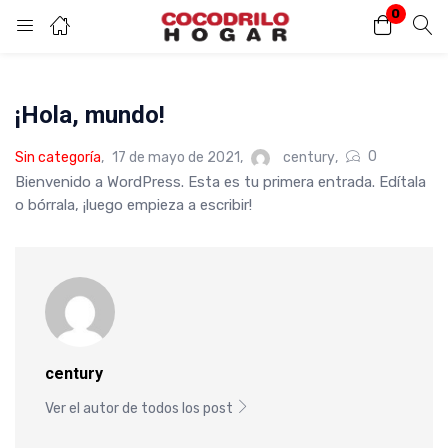
0
Inicio de sesión
¡Hola, mundo!
Introduzca su nombre de usuario y contraseña para iniciar sesión.
0
Sin categoría
17 de mayo de 2021
century
Bienvenido a WordPress. Esta es tu primera entrada. Edítala
o bórrala, ¡luego empieza a escribir!
Acuérdate de mí
Contraseña perdida?
century
Ver el autor de todos los post