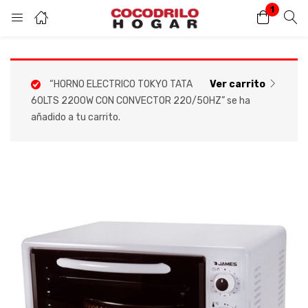
1
Inicio de sesión
Introduzca su nombre de usuario y contraseña para iniciar sesión.
“HORNO ELECTRICO TOKYO TATA
Ver carrito
60LTS 2200W CON CONVECTOR 220/50HZ” se ha
añadido a tu carrito.
Acuérdate de mí
Contraseña perdida?